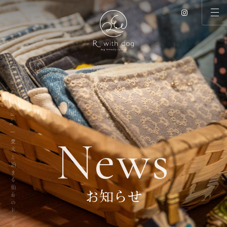
R with dog | 愛犬と泊まる仙台のドッグリゾート
N
e
w
s
お知らせ