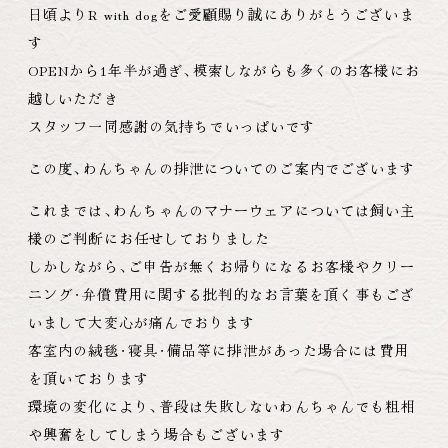
日頃よりR with dogをご愛顧賜り誠にありがとうございま
す
OPENから1年半が過ぎ
、
模索しながらも多くのお客様にお
越しいただき
スタッフ一同感謝の気持ちでいっぱいです
この度
、
わんちゃんの排泄についてのご案内でございます
これまでは
、
わんちゃんのマナーウェアについては飼い主
様のご判断にお任せしておりました
しかしながら
、
ご申告が無くお帰りになるお客様やクリー
ニング
・
弁償費用に関する批判的なお言葉を頂く事もござ
いまして大変心が痛んでおります
客室内の絨毯
・
寝具
・
備品等に排泄があった場合には費用
を頂いております
環境の変化により
、
普段は失敗しないわんちゃんでも粗相
や興奮をしてしまう場合もございます