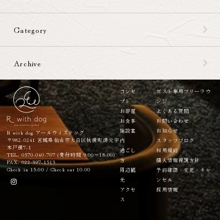
Category
Archive
コンセ
ゲスト専用フリーラウ
プト
ンジ
お部屋
よくある質問
お食事
お問い合わせ
施設案
お知らせ
R with dog アールウィズドッグ
〒982-0241 宮城県仙台市太白区秋保町湯元字
内
スタッフブログ
木戸保7-1
過ごし
利用規約
TEL: 0570-040-707 (受付時間 9:00～18:00)
方
個人情報保護方針
FAX: 022-397-1513
Check in 15:00 / Check out 10:00
周辺観
予約確認・変更・キャ
光
ンセル
アクセ
採用情報
ス