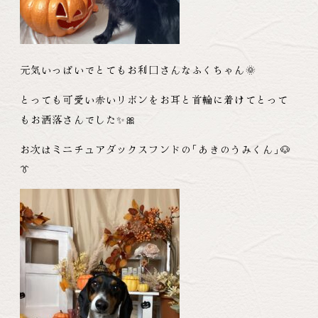
元気いっぱいでとてもお利口さんなふくちゃん🌞
とっても可愛い赤いリボンをお耳と首輪に着けてとって
もお洒落さんでした✨🎀
お次はミニチュアダックスフンドの
「
あきのうみくん
」
🐶
👔