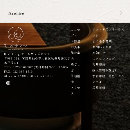
Archive
コンセ
ゲスト専用フリーラウ
プト
ンジ
お部屋
よくある質問
お食事
お問い合わせ
施設案
お知らせ
R with dog アールウィズドッグ
〒982-0241 宮城県仙台市太白区秋保町湯元字
内
スタッフブログ
木戸保7-1
過ごし
利用規約
TEL: 0570-040-707 (受付時間 9:00～18:00)
方
個人情報保護方針
FAX: 022-397-1513
Check in 15:00 / Check out 10:00
周辺観
予約確認・変更・キャ
光
ンセル
アクセ
採用情報
ス