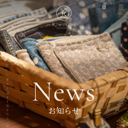
R with dog | 愛犬と泊まる仙台のドッグリゾート
N
e
w
s
お知らせ