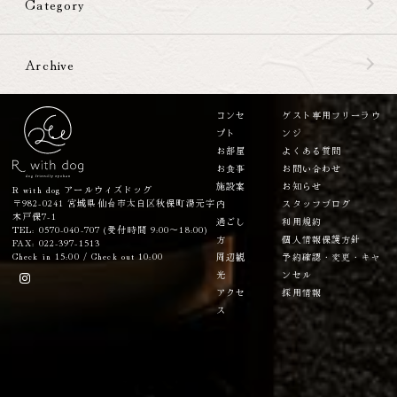
Category
Archive
コンセ
ゲスト専用フリーラウ
プト
ンジ
お部屋
よくある質問
お食事
お問い合わせ
施設案
お知らせ
R with dog アールウィズドッグ
〒982-0241 宮城県仙台市太白区秋保町湯元字
内
スタッフブログ
木戸保7-1
過ごし
利用規約
TEL: 0570-040-707 (受付時間 9:00～18:00)
方
個人情報保護方針
FAX: 022-397-1513
Check in 15:00 / Check out 10:00
周辺観
予約確認・変更・キャ
光
ンセル
アクセ
採用情報
ス