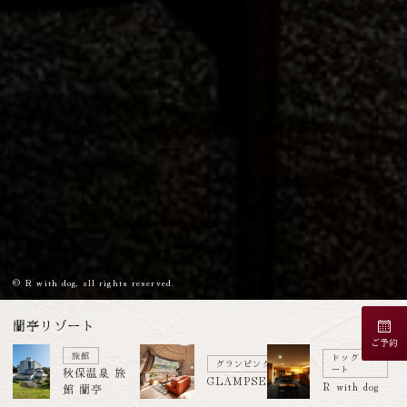
© R with dog, all rights reserved.
蘭亭リゾート
ご予約
旅館
ドッグリゾ
グランピング
ート
秋保温泉 旅
GLAMPSEASON
R with dog
館 蘭亭