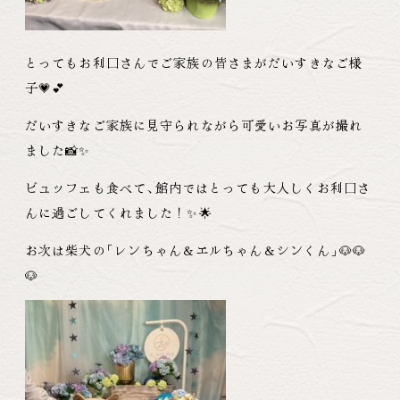
とってもお利口さんでご家族の皆さまがだいすきなご様
子💗💕
だいすきなご家族に見守られながら可愛いお写真が撮れ
ました📸✨
ビュッフェも食べて
、
館内ではとっても大人しくお利口さ
んに過ごしてくれました！✨🌟
お次は柴犬の
「
レンちゃん＆エルちゃん＆シンくん
」
🐶🐶
🐶