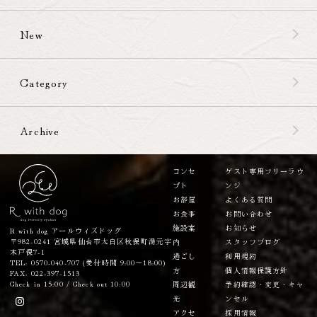
New
Category
Archive
コンセ
ゲスト専用フリーラウ
プト
ンジ
お部屋
よくある質問
お食事
お問い合わせ
施設案
お知らせ
R with dog アールウィズドッグ
〒982-0241 宮城県仙台市太白区秋保町湯元字
内
スタッフブログ
木戸保7-1
過ごし
利用規約
TEL: 0570-040-707 (受付時間 9:00～18:00)
方
個人情報保護方針
FAX: 022-397-1513
Check in 15:00 / Check out 10:00
周辺観
予約確認・変更・キャ
光
ンセル
アクセ
採用情報