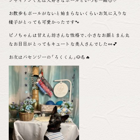
ジャイアンくんは大好きなボールといつも一緒🥎✨
お散歩もボールがないと始まらないくらいお気に入りな
様子がとっても可愛かったです🐾
ピノちゃんは甘えん坊さんな性格で
、
小さなお顔とまん丸
なお目目がとってもキュートな美人さんでした👀💕
お次はバセンジーの
「
ろくくん
」
🐶💪🔥