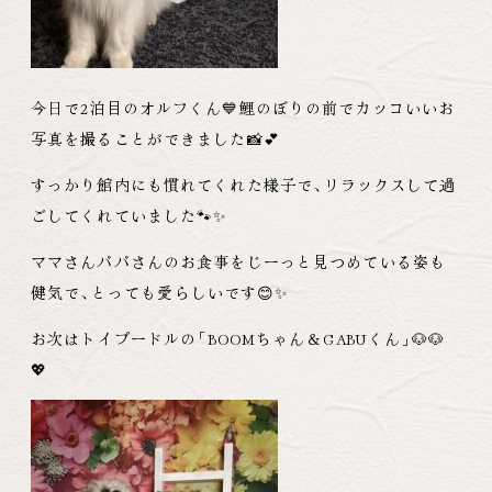
今日で2泊目のオルフくん💙鯉のぼりの前でカッコいいお
写真を撮ることができました📸💕
すっかり館内にも慣れてくれた様子で
、
リラックスして過
ごしてくれていました🐾✨
ママさんパパさんのお食事をじーっと見つめている姿も
健気で
、
とっても愛らしいです😊✨
お次はトイプードルの
「
BOOMちゃん＆GABUくん
」
🐶🐶
💖