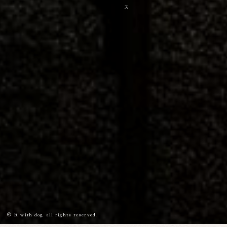
ス
© R with dog, all rights reserved.