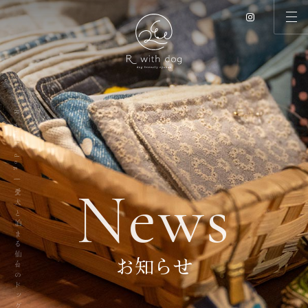
R with dog | 愛犬と泊まる仙台のドッグリゾート
N
e
w
s
お知らせ