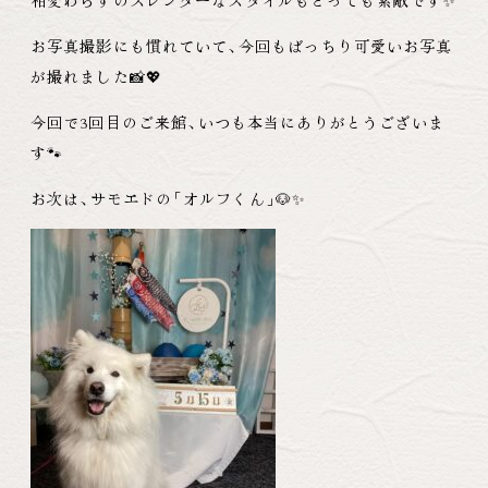
相変わらずのスレンダーなスタイルもとっても素敵です✨
お写真撮影にも慣れていて
、
今回もばっちり可愛いお写真
が撮れました📸💖
今回で3回目のご来館
、
いつも本当にありがとうございま
す🐾
お次は
、
サモエドの
「
オルフくん
」
🐶✨