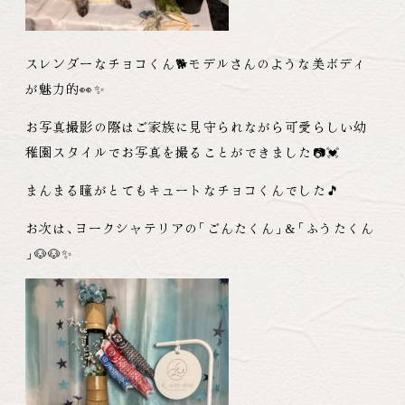
スレンダーなチョコくん🐕モデルさんのような美ボディ
が魅力的👀✨
お写真撮影の際はご家族に見守られながら可愛らしい幼
稚園スタイルでお写真を撮ることができました📷💓
まんまる瞳がとてもキュートなチョコくんでした🎵
お次は
、
ヨークシャテリアの
「
ごんたくん
」
＆
「
ふうたくん
」
🐶🐶✨