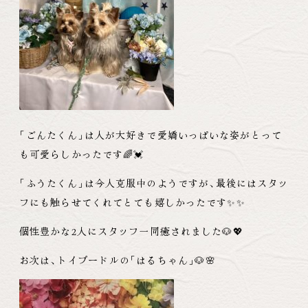
「
ごんたくん
」
は人が大好きで愛嬌いっぱいな姿がとって
も可愛らしかったです🌈💓
「
ふうたくん
」
は今人克服中のようですが
、
最後にはスタッ
フにも触らせてくれてとても嬉しかったです✨✨
個性豊かな2人にスタッフ一同癒されました🐶💖
お次は
、
トイプードルの
「
はるちゃん
」
🐶🌸