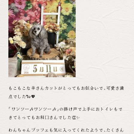
もこもこな羊さんカットがとってもお似合いで
、
可愛さ満
点でした🐑💖
「
ワンツー🎶ワンツー🎶
」
の掛け声で上手におトイレもで
きてとってもお利口さんでした👏✨
わんちゃんブッフェも気に入ってくれたようで
、
たくさん