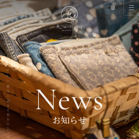
R with dog | 愛犬と泊まる仙台のドッグリゾート
N
e
w
s
お知らせ