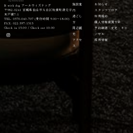
施設案
お知らせ
R with dog アールウィズドッグ
〒982-0241 宮城県仙台市太白区秋保町湯元字
内
スタッフブログ
木戸保7-1
過ごし
利用規約
TEL: 0570-040-707 (受付時間 9:00～18:00)
方
個人情報保護方針
FAX: 022-397-1513
Check in 15:00 / Check out 10:00
周辺観
予約確認・変更・キャ
光
ンセル
アクセ
採用情報
ス