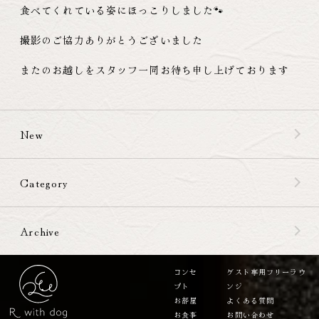
食べてくれている姿にほっこりしました🐾
撮影のご協力ありがとうございました
またのお越しをスタッフ一同お待ち申し上げております
New
Category
Archive
コンセ
ゲスト専用フリーラウ
プト
ンジ
お部屋
よくある質問
お食事
お問い合わせ