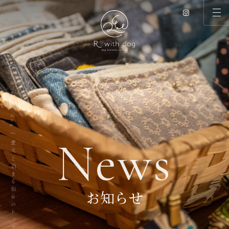
R with dog | 愛犬と泊まる仙台のドッグリゾート
N
e
w
s
お知らせ