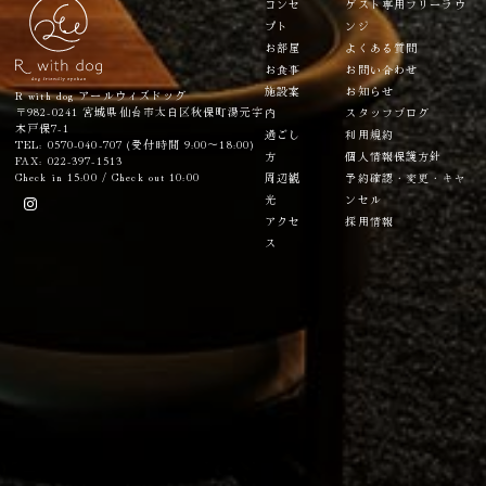
コンセ
ゲスト専用フリーラウ
プト
ンジ
お部屋
よくある質問
お食事
お問い合わせ
施設案
お知らせ
R with dog アールウィズドッグ
〒982-0241 宮城県仙台市太白区秋保町湯元字
内
スタッフブログ
木戸保7-1
過ごし
利用規約
TEL: 0570-040-707 (受付時間 9:00～18:00)
方
個人情報保護方針
FAX: 022-397-1513
Check in 15:00 / Check out 10:00
周辺観
予約確認・変更・キャ
光
ンセル
アクセ
採用情報
ス