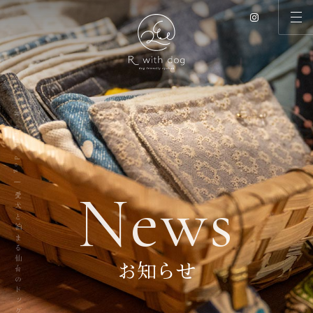
R with dog | 愛犬と泊まる仙台のドッグリゾート
N
e
w
s
お知らせ