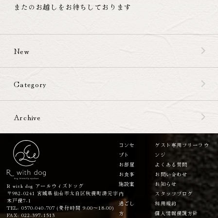
またのお越しをお待ちしております
New
Category
Archive
コンセ
ゲスト専用フリーラウ
プト
ンジ
お部屋
よくある質問
お食事
お問い合わせ
施設案
お知らせ
R with dog アールウィズドッグ
〒982-0241 宮城県仙台市太白区秋保町湯元字
内
スタッフブログ
木戸保7-1
過ごし
利用規約
TEL: 0570-040-707 (受付時間 9:00～18:00)
方
個人情報保護方針
FAX: 022-397-1513