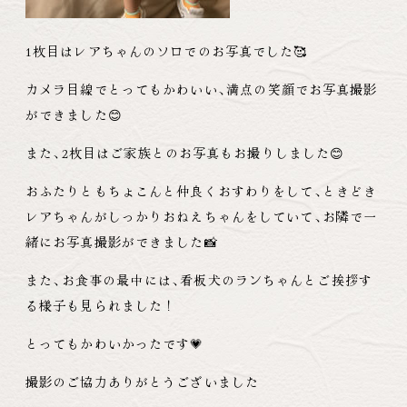
1枚目はレアちゃんのソロでのお写真でした🥰
カメラ目線でとってもかわいい
、
満点の笑顔でお写真撮影
ができました😊
また
、
2枚目はご家族とのお写真もお撮りしました😊
おふたりともちょこんと仲良くおすわりをして
、
ときどき
レアちゃんがしっかりおねえちゃんをしていて
、
お隣で一
緒にお写真撮影ができました📸
また
、
お食事の最中には
、
看板犬のランちゃんとご挨拶す
る様子も見られました！
とってもかわいかったです💗
撮影のご協力ありがとうございました