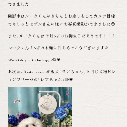
できました
撮影中はルークくんがきちんとお座りをしてカメラ目線
でキリっとモデルさんの様にお写真撮影ができました😊
また
、
ルークくんは今月6才のお誕生日だそうです！！！
ルークくん！6才のあ誕生日おめでとうございます🎉
We wish you to be happy🐶💗
お次は
、
Rantei resort看板犬
「
ランちゃん
」
と同じ犬種ビシ
ョンフリーゼの
「
レアちゃん
」
🐶💗